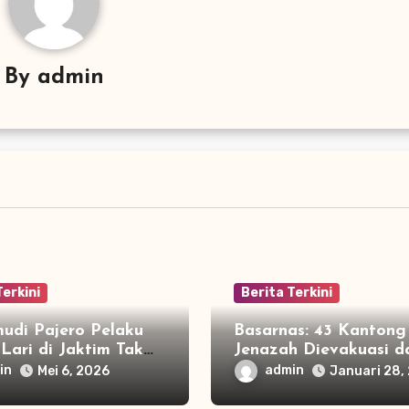
By
admin
Terkini
Berita Terkini
udi Pajero Pelaku
Basarnas: 43 Kantong
Lari di Jaktim Tak
Jenazah Dievakuasi da
, Ini Alasannya
Longsor Cisarua
in
admin
Mei 6, 2026
Januari 28,