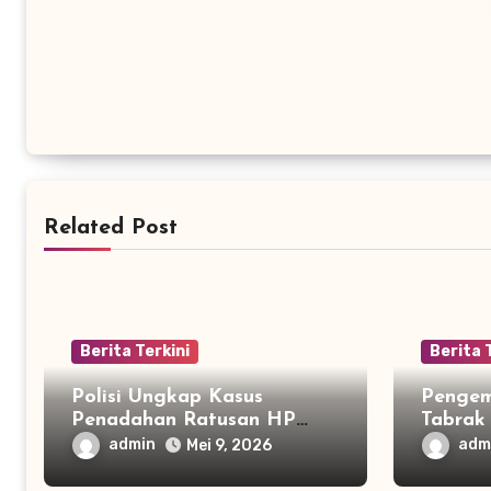
Related Post
Berita Terkini
Berita 
Polisi Ungkap Kasus
Pengem
Penadahan Ratusan HP
Tabrak 
Curian di Bekasi
Ditahan
admin
adm
Mei 9, 2026