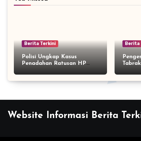
Berita Terkini
Berita 
Polisi Ungkap Kasus
Pengem
Penadahan Ratusan HP
Tabrak
Curian di Bekasi
Ditaha
Website Informasi Berita Terk