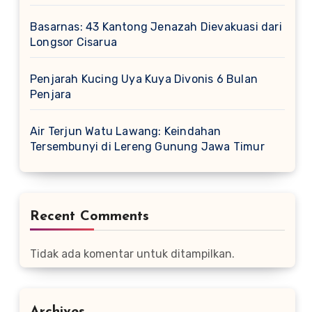
Basarnas: 43 Kantong Jenazah Dievakuasi dari
Longsor Cisarua
Penjarah Kucing Uya Kuya Divonis 6 Bulan
Penjara
Air Terjun Watu Lawang: Keindahan
Tersembunyi di Lereng Gunung Jawa Timur
Recent Comments
Tidak ada komentar untuk ditampilkan.