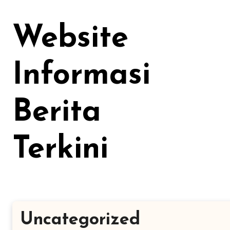
Lewati
ke
Website
konten
Informasi
Berita
Terkini
Uncategorized