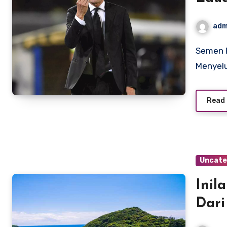
Meny
adm
Awa
Semen Padang Resmi Lepas Eduardo Almeida: Evaluasi
Menyelu
Read
Uncate
Inil
Dari