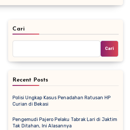
Cari
Cari
Recent Posts
Polisi Ungkap Kasus Penadahan Ratusan HP
Curian di Bekasi
Pengemudi Pajero Pelaku Tabrak Lari di Jaktim
Tak Ditahan, Ini Alasannya