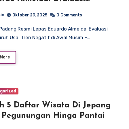
eluruh Usai Tren Negatif di
in
Oktober 29, 2025
0
Comments
l Musim
ruh Usai Tren Negatif di Awal Musim –…
 More
gorized
ah 5 Daftar Wisata Di Jepang
 Pegunungan Hinga Pantai