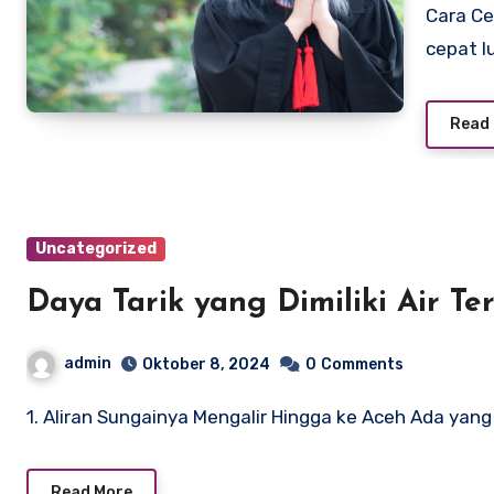
Cara Cepat Lulus Kuliah Tepat Waktu, Penasaran? – Cara
cepat l
Read
Uncategorized
Daya Tarik yang Dimiliki Air T
admin
Oktober 8, 2024
0
Comments
1. Aliran Sungainya Mengalir Hingga ke Aceh Ada yang u
Read More