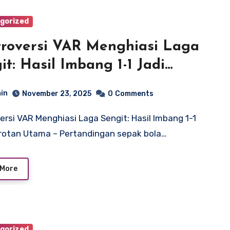
gorized
roversi VAR Menghiasi Laga
it: Hasil Imbang 1-1 Jadi
otan Utama
in
November 23, 2025
0
Comments
rotan Utama – Pertandingan sepak bola…
 More
gorized