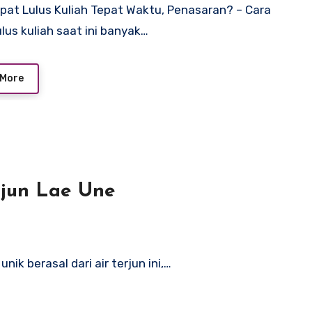
ulus kuliah saat ini banyak…
 More
erjun Lae Une
nik berasal dari air terjun ini,…