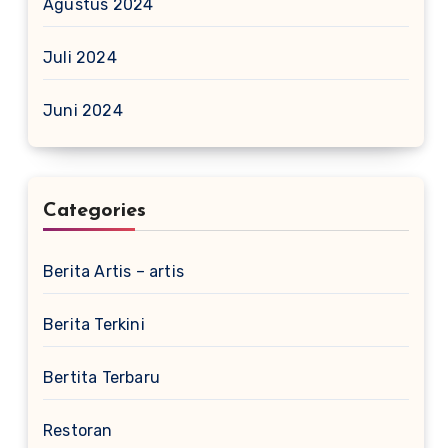
Agustus 2024
Juli 2024
Juni 2024
Categories
Berita Artis – artis
Berita Terkini
Bertita Terbaru
Restoran