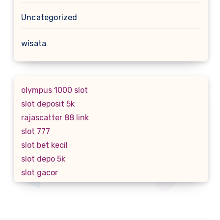
Uncategorized
wisata
olympus 1000 slot
slot deposit 5k
rajascatter 88 link
slot 777
slot bet kecil
slot depo 5k
slot gacor