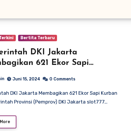
Terkini
Bertita Terbaru
rintah DKI Jakarta
agikan 621 Ekor Sapi
ban
in
Juni 15, 2024
0
Comments
intah Provinsi (Pemprov) DKI Jakarta slot777…
 More