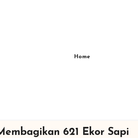
Home
Membagikan 621 Ekor Sapi