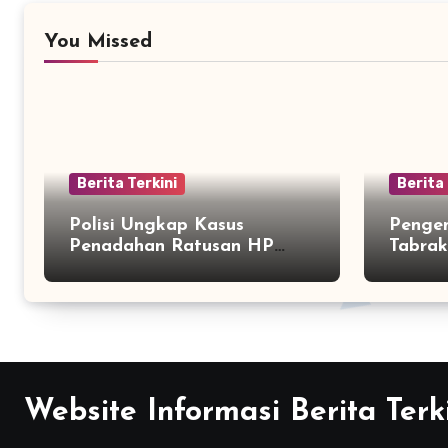
You Missed
Berita Terkini
Berita 
Polisi Ungkap Kasus
Pengem
Penadahan Ratusan HP
Tabrak
Curian di Bekasi
Ditaha
Website Informasi Berita Terk