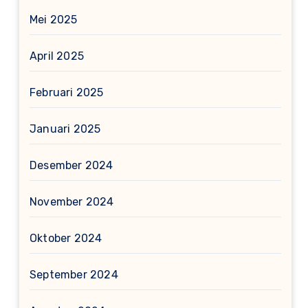
Mei 2025
April 2025
Februari 2025
Januari 2025
Desember 2024
November 2024
Oktober 2024
September 2024