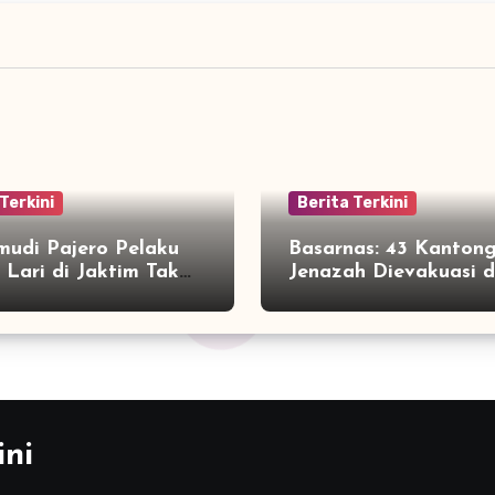
Terkini
Berita Terkini
udi Pajero Pelaku
Basarnas: 43 Kanton
 Lari di Jaktim Tak
Jenazah Dievakuasi d
n, Ini Alasannya
Longsor Cisarua
ini