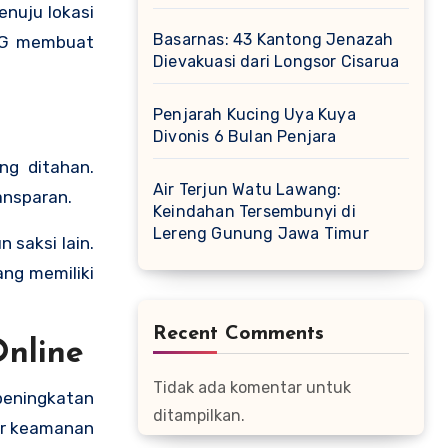
enuju lokasi
Basarnas: 43 Kantong Jenazah
 FG membuat
Dievakuasi dari Longsor Cisarua
Penjarah Kucing Uya Kuya
Divonis 6 Bulan Penjara
ng ditahan.
Air Terjun Watu Lawang:
ansparan.
Keindahan Tersembunyi di
Lereng Gunung Jawa Timur
 saksi lain.
ang memiliki
Recent Comments
Online
Tidak ada komentar untuk
peningkatan
ditampilkan.
ar keamanan