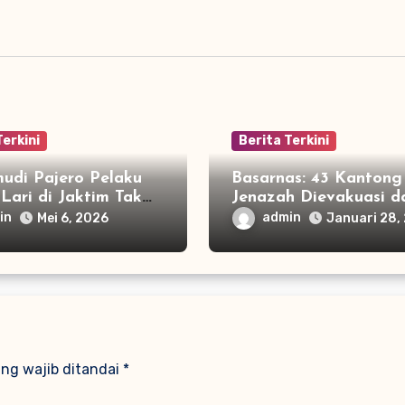
Terkini
Berita Terkini
udi Pajero Pelaku
Basarnas: 43 Kantong
Lari di Jaktim Tak
Jenazah Dievakuasi da
, Ini Alasannya
Longsor Cisarua
in
admin
Mei 6, 2026
Januari 28,
ng wajib ditandai
*