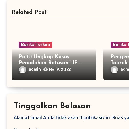
Related Post
Berita Terkini
Berita 
Polisi Ungkap Kasus
Pengem
Penadahan Ratusan HP
Tabrak 
Curian di Bekasi
Ditahan
admin
adm
Mei 9, 2026
Tinggalkan Balasan
Alamat email Anda tidak akan dipublikasikan.
Ruas ya