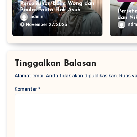
Perselisihan Baim Wong dan
Paula: Fakta Hak Asuh
Perset
Anak
admin
dan Nik
Meman
adm
November 27, 2025
Tinggalkan Balasan
Alamat email Anda tidak akan dipublikasikan.
Ruas ya
Komentar
*