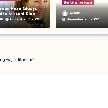
Bertita Terbaru
eruan Reza Gladys
Transgender Isa Zega
admin
ita Mirzani Kian
Dilaporkan Polisi Di
as
in
November 7, 2025
November 23, 2024
Menistakan Agama
ng wajib ditandai
*