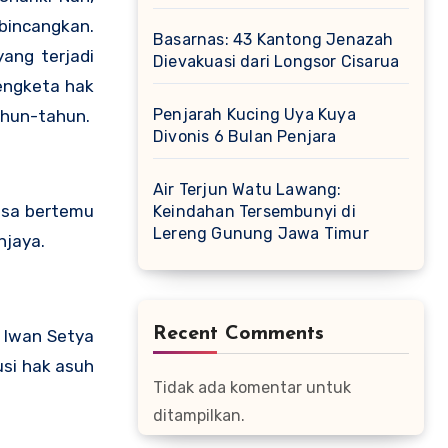
rbincangkan.
Basarnas: 43 Kantong Jenazah
ang terjadi
Dievakuasi dari Longsor Cisarua
sengketa hak
Penjarah Kucing Uya Kuya
ahun-tahun.
Divonis 6 Bulan Penjara
Air Terjun Watu Lawang:
uasa bertemu
Keindahan Tersembunyi di
Lereng Gunung Jawa Timur
njaya.
Recent Comments
Iwan Setya
si hak asuh
Tidak ada komentar untuk
ditampilkan.