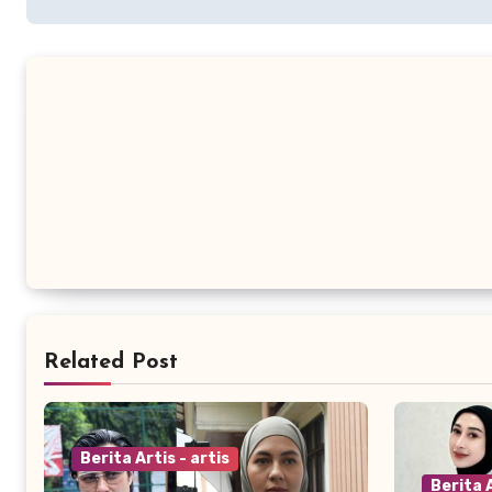
Related Post
Berita Artis - artis
Berita A