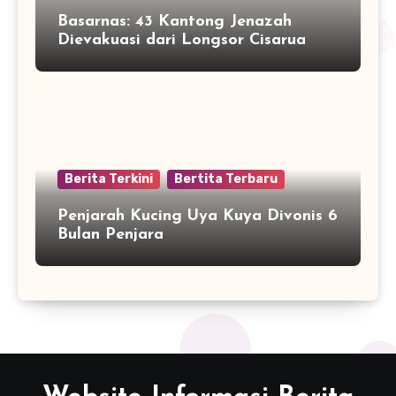
Basarnas: 43 Kantong Jenazah
Dievakuasi dari Longsor Cisarua
Berita Terkini
Bertita Terbaru
Penjarah Kucing Uya Kuya Divonis 6
Bulan Penjara