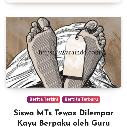
Berita Terkini
Bertita Terbaru
Siswa MTs Tewas Dilempar
Kayu Berpaku oleh Guru