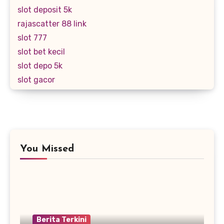
slot deposit 5k
rajascatter 88 link
slot 777
slot bet kecil
slot depo 5k
slot gacor
You Missed
Berita Terkini