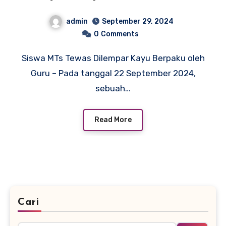
admin
September 29, 2024
0
Comments
Siswa MTs Tewas Dilempar Kayu Berpaku oleh
Guru – Pada tanggal 22 September 2024,
sebuah…
Read More
Cari