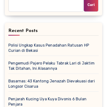
Cari
Recent Posts
Polisi Ungkap Kasus Penadahan Ratusan HP
Curian di Bekasi
Pengemudi Pajero Pelaku Tabrak Lari di Jaktim
Tak Ditahan, Ini Alasannya
Basarnas: 43 Kantong Jenazah Dievakuasi dari
Longsor Cisarua
Penjarah Kucing Uya Kuya Divonis 6 Bulan
Penjara