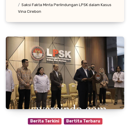
Saksi Fakta Minta Perlindungan LPSK dalam Kasus
Vina Cirebon
Berita Terkini
Bertita Terbaru