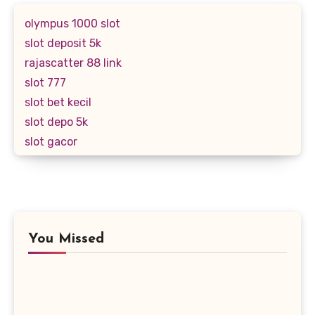
olympus 1000 slot
slot deposit 5k
rajascatter 88 link
slot 777
slot bet kecil
slot depo 5k
slot gacor
You Missed