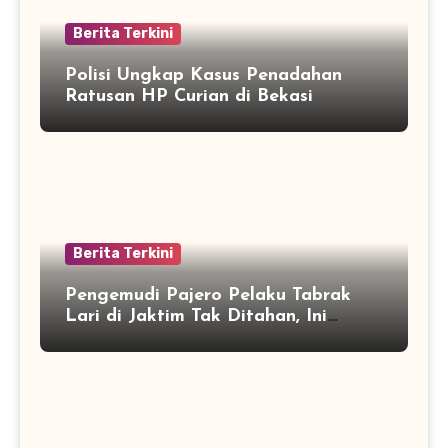
Berita Terkini
Polisi Ungkap Kasus Penadahan
Ratusan HP Curian di Bekasi
Berita Terkini
Pengemudi Pajero Pelaku Tabrak
Lari di Jaktim Tak Ditahan, Ini
Alasannya