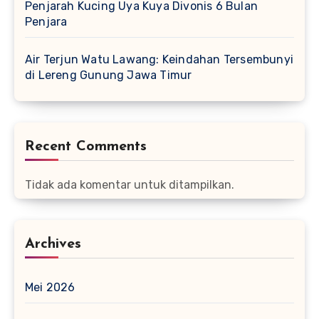
Penjarah Kucing Uya Kuya Divonis 6 Bulan
Penjara
Air Terjun Watu Lawang: Keindahan Tersembunyi
di Lereng Gunung Jawa Timur
Recent Comments
Tidak ada komentar untuk ditampilkan.
Archives
Mei 2026