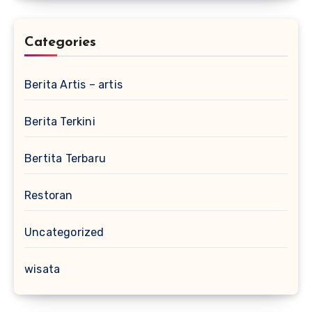
Categories
Berita Artis – artis
Berita Terkini
Bertita Terbaru
Restoran
Uncategorized
wisata