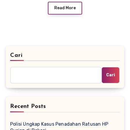
Read More
Cari
Cari
Recent Posts
Polisi Ungkap Kasus Penadahan Ratusan HP