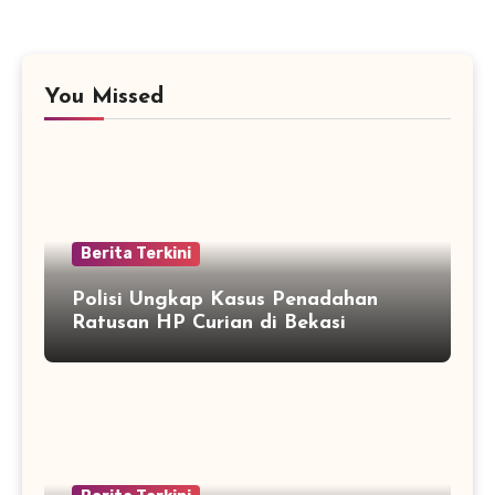
You Missed
Berita Terkini
Polisi Ungkap Kasus Penadahan
Ratusan HP Curian di Bekasi