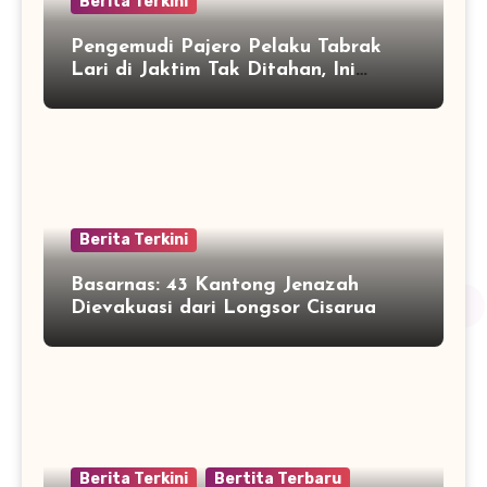
Berita Terkini
Pengemudi Pajero Pelaku Tabrak
Lari di Jaktim Tak Ditahan, Ini
Alasannya
Berita Terkini
Basarnas: 43 Kantong Jenazah
Dievakuasi dari Longsor Cisarua
Berita Terkini
Bertita Terbaru