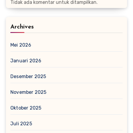
Tidak ada komentar untuk ditampilkan.
Archives
Mei 2026
Januari 2026
Desember 2025
November 2025
Oktober 2025
Juli 2025