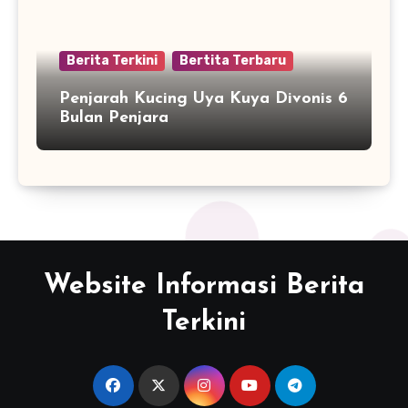
Berita Terkini
Bertita Terbaru
Penjarah Kucing Uya Kuya Divonis 6
Bulan Penjara
Website Informasi Berita
Terkini