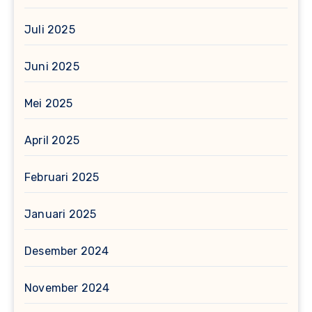
Juli 2025
Juni 2025
Mei 2025
April 2025
Februari 2025
Januari 2025
Desember 2024
November 2024