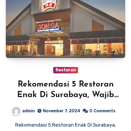
Restoran
Rekomendasi 5 Restoran
Enak Di Surabaya, Wajib
Coba !
admin
November 7, 2024
0
Comments
Rekomendasi 5 Restoran Enak Di Surabaya,