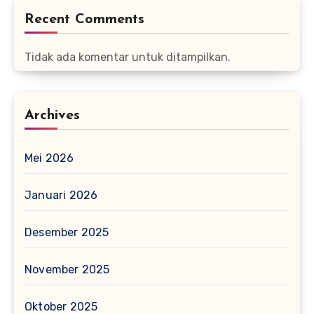
Recent Comments
Tidak ada komentar untuk ditampilkan.
Archives
Mei 2026
Januari 2026
Desember 2025
November 2025
Oktober 2025