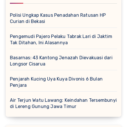
Polisi Ungkap Kasus Penadahan Ratusan HP
Curian di Bekasi
Pengemudi Pajero Pelaku Tabrak Lari di Jaktim
Tak Ditahan, Ini Alasannya
Basarnas: 43 Kantong Jenazah Dievakuasi dari
Longsor Cisarua
Penjarah Kucing Uya Kuya Divonis 6 Bulan
Penjara
Air Terjun Watu Lawang: Keindahan Tersembunyi
di Lereng Gunung Jawa Timur