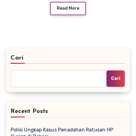
Read More
Cari
Cari
Recent Posts
Polisi Ungkap Kasus Penadahan Ratusan HP