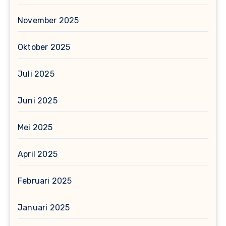
November 2025
Oktober 2025
Juli 2025
Juni 2025
Mei 2025
April 2025
Februari 2025
Januari 2025