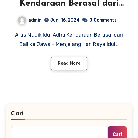
Kendaraan Berasal dari
Bali ke Jawa
admin
Juni 16, 2024
0
Comments
Arus Mudik Idul Adha Kendaraan Berasal dari
Bali ke Jawa – Menjelang Hari Raya Idul…
Read More
Cari
Cari