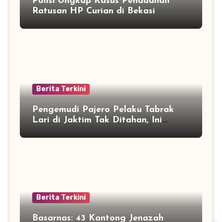
Polisi Ungkap Kasus Penadahan
Ratusan HP Curian di Bekasi
Berita Terkini
Pengemudi Pajero Pelaku Tabrak
Lari di Jaktim Tak Ditahan, Ini
Alasannya
Berita Terkini
Basarnas: 43 Kantong Jenazah