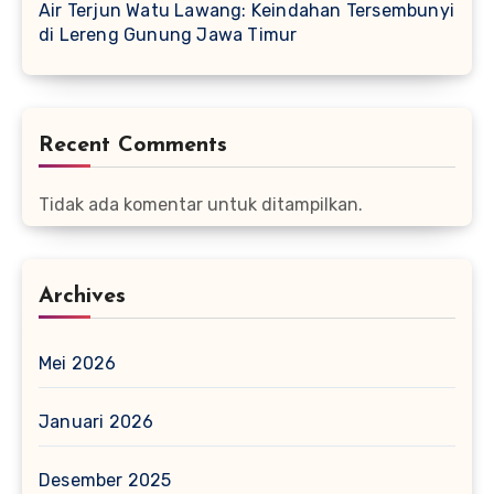
Air Terjun Watu Lawang: Keindahan Tersembunyi
di Lereng Gunung Jawa Timur
Recent Comments
Tidak ada komentar untuk ditampilkan.
Archives
Mei 2026
Januari 2026
Desember 2025