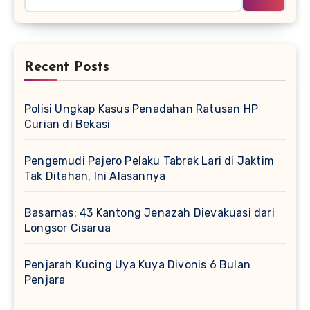
Recent Posts
Polisi Ungkap Kasus Penadahan Ratusan HP
Curian di Bekasi
Pengemudi Pajero Pelaku Tabrak Lari di Jaktim
Tak Ditahan, Ini Alasannya
Basarnas: 43 Kantong Jenazah Dievakuasi dari
Longsor Cisarua
Penjarah Kucing Uya Kuya Divonis 6 Bulan
Penjara