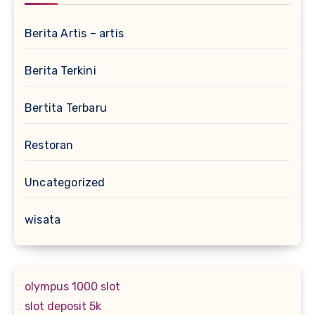
Berita Artis – artis
Berita Terkini
Bertita Terbaru
Restoran
Uncategorized
wisata
olympus 1000 slot
slot deposit 5k