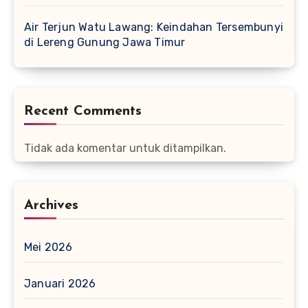
Air Terjun Watu Lawang: Keindahan Tersembunyi
di Lereng Gunung Jawa Timur
Recent Comments
Tidak ada komentar untuk ditampilkan.
Archives
Mei 2026
Januari 2026