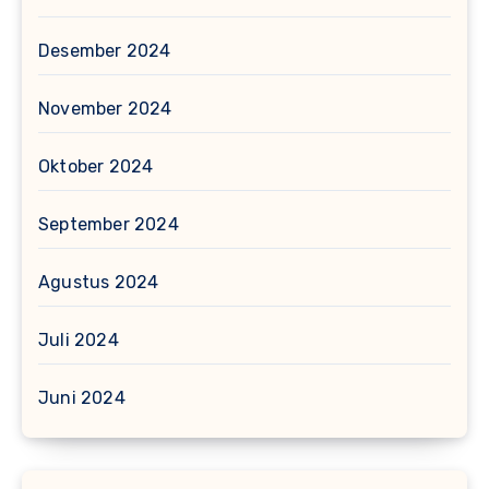
Desember 2024
November 2024
Oktober 2024
September 2024
Agustus 2024
Juli 2024
Juni 2024