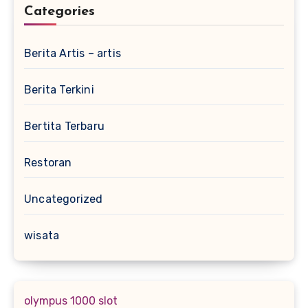
Categories
Berita Artis – artis
Berita Terkini
Bertita Terbaru
Restoran
Uncategorized
wisata
olympus 1000 slot