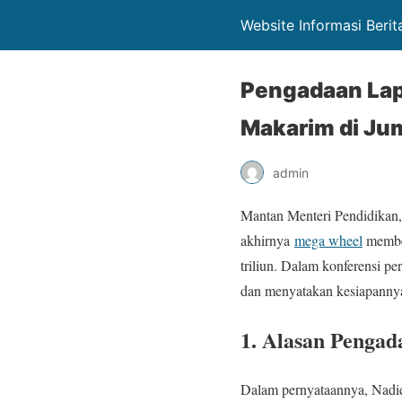
Website Informasi Berita
Pengadaan Lapt
Makarim di Ju
admin
Mantan Menteri Pendidikan,
akhirnya
mega wheel
member
triliun. Dalam konferensi pe
dan menyatakan kesiapanny
1. Alasan Penga
Dalam pernyataannya, Nad