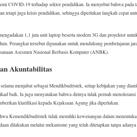
emi COVID-19 terhadap sektor pendidikan. Ia menyebut bahwa pada t
tan tetapi juga krisis pendidikan, sehingga diperlukan langkah cepat u
mengadakan 1,1 juta unit laptop beserta modem 3G dan proyektor untuk 
hun. Perangkat tersebut digunakan untuk mendukung pembelajaran jar
laksanaan Asesmen Nasional Berbasis Komputer (ANBK).
dan Akuntabilitas
lama menjabat sebagai Mendikbudristek, setiap kebijakan yang diambi
itikad baik. Ia juga menyatakan bahwa dirinya tidak pernah menoleransi
berikan klarifikasi kepada Kejaksaan Agung jika diperlukan.
 bahwa Kemendikbudristek tidak memiliki kewenangan dalam menentuka
adaan dilakukan melalui mekanisme yang telah ditetapkan tanpa adanya